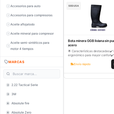
Accesorios para auto
SEGUSA
Accesorios para compresoras
Aceite aflojatodo
Aceite mineral para compresor
Bota minera GGB liviana sin pu
Aceite semi-sintéticos para
acero
motor 4 tiempos
🌟 Características destacadas:✔️
ergonómico para mayor confort✔️.
Aceite sintéticos para motor 2
MARCAS
tiempos
Envío rápido
Aceite, grasa y lubricantes
Aceiteras
2.22 Tactical Serie
2
Alambre de púas
3M
3
Alicate de corte diagonal
Absolute fire
A
Alicate de corte para electrónica
Absolute Zero
A