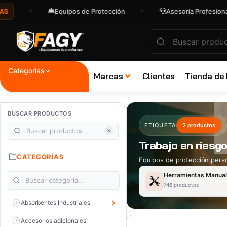
Equipos de Protección
Asesoría Profesional
Categorias
Marcas
Clientes
Tienda de
BUSCAR PRODUCTOS
ETIQUETA
2 productos
Trabajo en riesg
CATEGORÍAS
Equipos de protección perso
Herramientas Manua
746 productos
Absorbentes Industriales
Accesorios adicionales