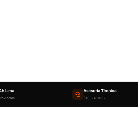
4h Lima
Asesoría Técnica
rovincias
(01) 637 1882