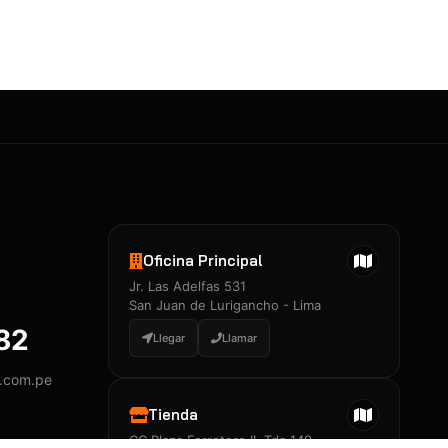
Certificados 3M
Constancia de Entrenamiento
José A. Neciosup Velásquez
R251397 · Certificado de Inspector
PDF
Junior Neciosup Quesnay
Oficina Principal
R251398 · Certificado de Inspector
Jr. Las Adelfas 531
PDF
San Juan de Lurigancho - Lima
882
Llegar
Llamar
y.com.pe
Certificados
▲
Tienda
CC Plaza Ferretero II, Tda 149