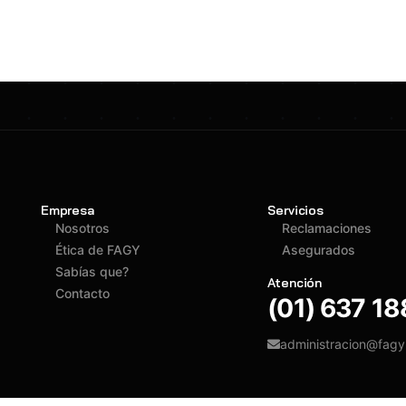
Empresa
Servicios
Nosotros
Reclamaciones
Ética de FAGY
Asegurados
Sabías que?
Atención
Contacto
(01) 637 1
administracion@fag