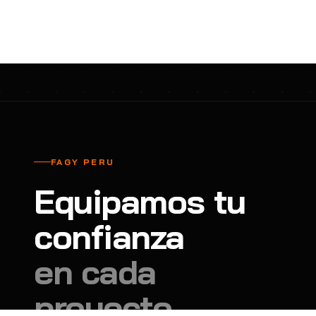
cavadores y azadón
BULLARD
B
Aspiradora
Cantol
C
Aspiradora para auto
Carbyne
C
Atornillador de Drywall
Cascos Tridente
C
Atornillador de Impacto
Cat
C
Azadón
CEG
C
FAGY PERU
Badilejos
Chance
C
Equipamos tu
Balanza digital colgante
Clute
C
Balanza digital de bolsillo
confianza
CMS RESCUE
C
Balanza digital para cocina
Confección Nacional
C
en cada
Balanza digital para maleta
Contec
C
proyecto.
Balanza mecánica para cocina
Coverguard
C