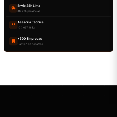
Envío 24h Lima
48-72h provincias
Asesoría Técnica
(01) 637 1882
+500 Empresas
Confían en nosotros