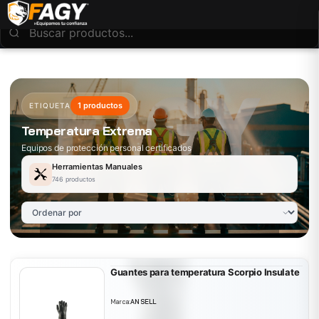
1 productos
ETIQUETA
Temperatura Extrema
Equipos de protección personal certificados
Herramientas Manuales
746 productos
Guantes para temperatura Scorpio Insulate
Marca:
ANSELL