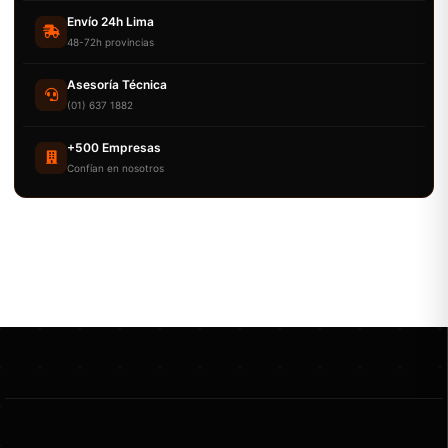
Envío 24h Lima
48-72h provincias
Asesoría Técnica
(01) 637 1882
+500 Empresas
Confían en nosotros