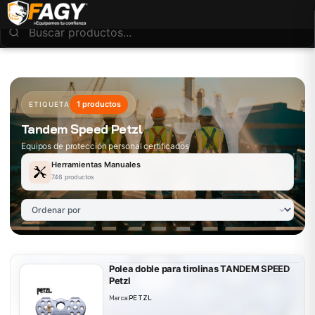
1 productos
ETIQUETA
Tandem Speed Petzl
Equipos de protección personal certificados
Herramientas Manuales
746 productos
Polea doble para tirolinas TANDEM SPEED
Petzl
Marca:
PETZL