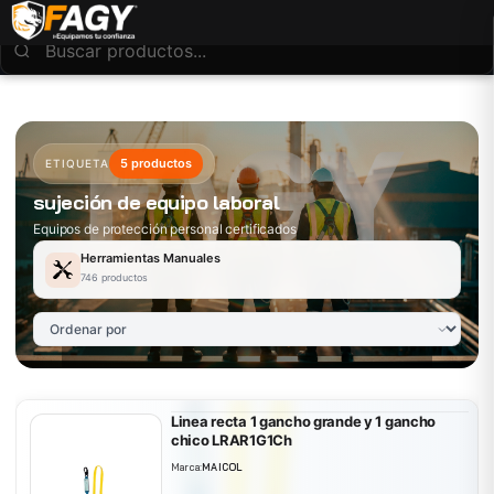
5 productos
ETIQUETA
sujeción de equipo laboral
Equipos de protección personal certificados
Herramientas Manuales
746 productos
Linea recta 1 gancho grande y 1 gancho
chico LRAR1G1Ch
Marca:
MAICOL