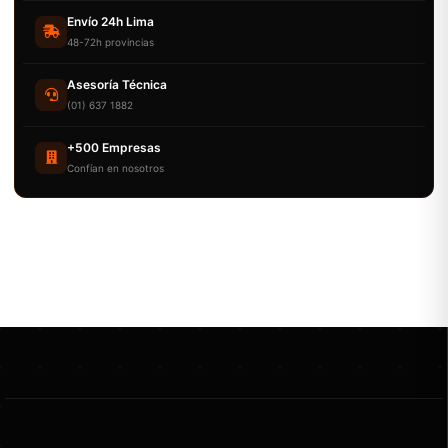
Envío 24h Lima
48-72h provincias
Asesoría Técnica
(01) 637 1882
+500 Empresas
Confían en nosotros