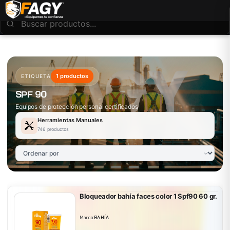
1 productos
ETIQUETA
SPF 90
Equipos de protección personal certificados
Herramientas Manuales
746 productos
Bloqueador bahía faces color 1 Spf90 60 gr.
Marca:
BAHÍA