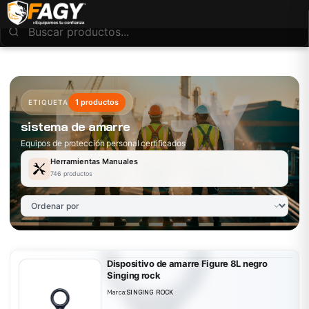
1 productos
ETIQUETA
sistema de amarre
Equipos de protección personal certificados
Herramientas Manuales
746 productos
Dispositivo de amarre Figure 8L negro
Singing rock
Marca:
SINGING ROCK