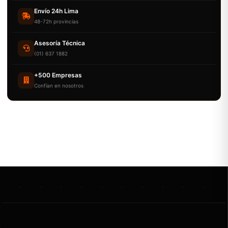
Envío 24h Lima
48-72h provincias
Asesoría Técnica
(01) 637 1882
+500 Empresas
Confían en nosotros