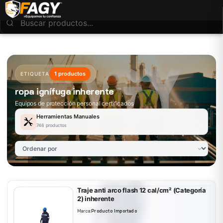
1 productos
ETIQUETA
ropa ignífuga inherente
Equipos de protección personal certificados
Herramientas Manuales
746 productos
Traje anti arco flash 12 cal/cm² (Categoría
2) inherente
Marca:
Producto Importado