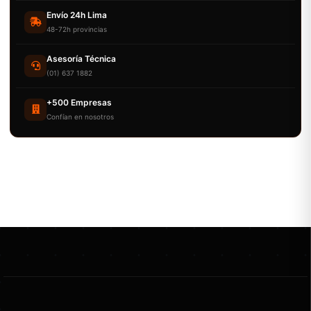
Envío 24h Lima
48-72h provincias
Asesoría Técnica
(01) 637 1882
+500 Empresas
Confían en nosotros