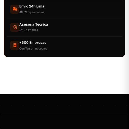
Envío 24h Lima
48-72h provincias
Asesoría Técnica
(01) 637 1882
+500 Empresas
Confían en nosotros