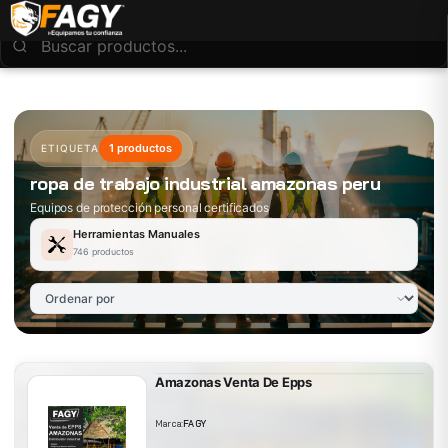
1 productos
ETIQUETA
ropa de trabajo industrial amazonas peru
Equipos de protección personal certificados
Herramientas Manuales
746 productos
Amazonas Venta De Epps
Marca:
FAGY