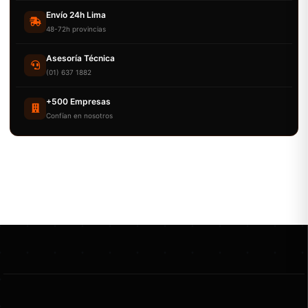
Envío 24h Lima
48-72h provincias
Asesoría Técnica
(01) 637 1882
+500 Empresas
Confían en nosotros