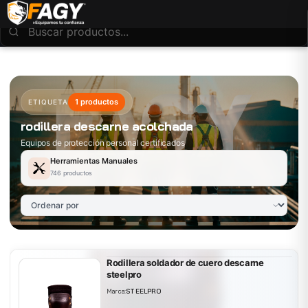
1 productos
ETIQUETA
rodillera descarne acolchada
Equipos de protección personal certificados
Herramientas Manuales
746 productos
Rodillera soldador de cuero descarne
steelpro
Marca:
STEELPRO