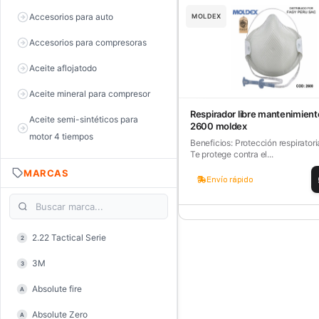
Accesorios para auto
MOLDEX
Accesorios para compresoras
Aceite aflojatodo
Aceite mineral para compresor
Respirador libre mantenimien
Aceite semi-sintéticos para
2600 moldex
motor 4 tiempos
Beneficios: Protección respiratori
Te protege contra el...
Aceite sintéticos para motor 2
MARCAS
tiempos
Envío rápido
Aceite, grasa y lubricantes
Aceiteras
2.22 Tactical Serie
2
Alambre de púas
3M
3
Alicate de corte diagonal
Absolute fire
A
Alicate de corte para electrónica
Absolute Zero
A