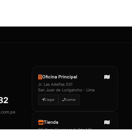
Certificados 3M
Constancia de Entrenamiento
José A. Neciosup Velásquez
R251397 · Certificado de Inspector
PDF
Junior Neciosup Quesnay
Oficina Principal
R251398 · Certificado de Inspector
Jr. Las Adelfas 531
PDF
San Juan de Lurigancho - Lima
882
Llegar
Llamar
y.com.pe
Certificados
▲
Tienda
CC Plaza Ferretero II, Tda 149