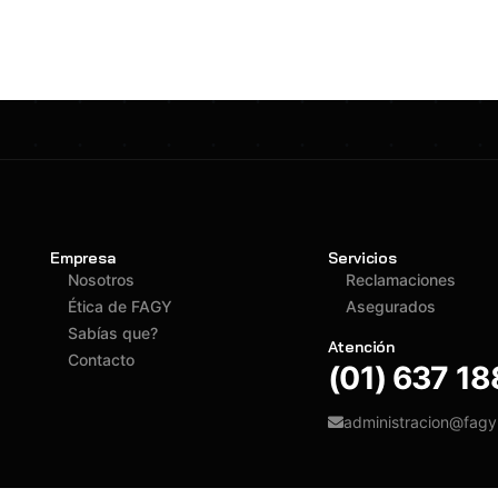
Empresa
Servicios
Nosotros
Reclamaciones
Ética de FAGY
Asegurados
Sabías que?
Atención
Contacto
(01) 637 1
administracion@fag