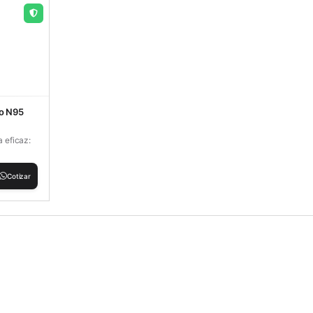
to N95
a eficaz:
Cotizar