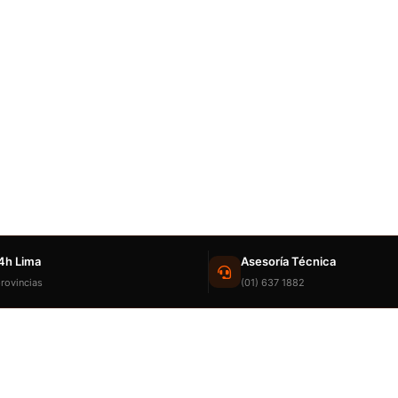
4h Lima
Asesoría Técnica
rovincias
(01) 637 1882