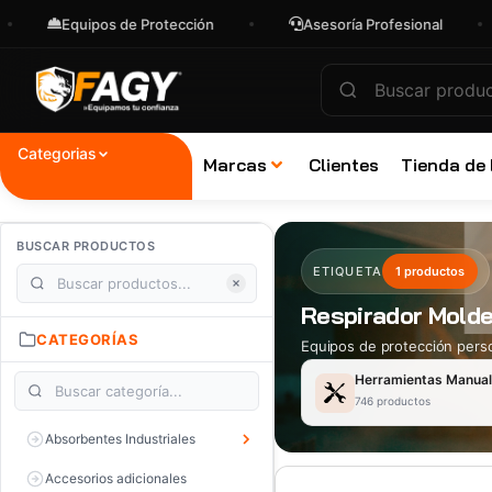
Equipos de Protección
Asesoría Profesional
Categorias
Marcas
Clientes
Tienda de
BUSCAR PRODUCTOS
ETIQUETA
1 productos
Respirador Mold
CATEGORÍAS
Equipos de protección perso
Herramientas Manua
746 productos
Absorbentes Industriales
Accesorios adicionales