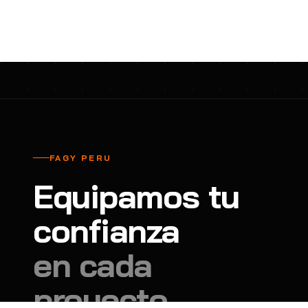
cavadores y azadón
BULLARD
B
Aspiradora
Cantol
C
Aspiradora para auto
Carbyne
C
Atornillador de Drywall
Cascos Tridente
C
Atornillador de Impacto
Cat
C
Azadón
CEG
C
FAGY PERU
Badilejos
Chance
C
Equipamos tu
Balanza digital colgante
Clute
C
Balanza digital de bolsillo
confianza
CMS RESCUE
C
Balanza digital para cocina
Confección Nacional
C
en cada
Balanza digital para maleta
Contec
C
proyecto.
Balanza mecánica para cocina
Coverguard
C