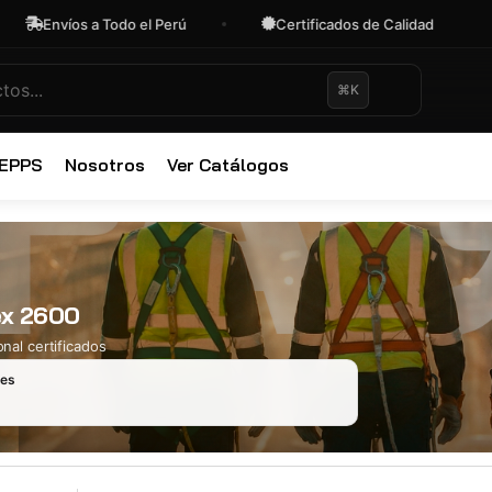
Envíos a Todo el Perú
Certificados de Calidad
O
⌘K
✕
 EPPS
Nosotros
Ver Catálogos
ex 2600
nal certificados
les
Ropa Industr
723 productos