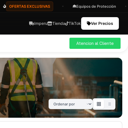
FERTAS EXCLUSIVAS
Equipos de Protección
Imperu
Tienda
TikTok
Ver Precios
Atencion al Cliente
ial
Pro
583