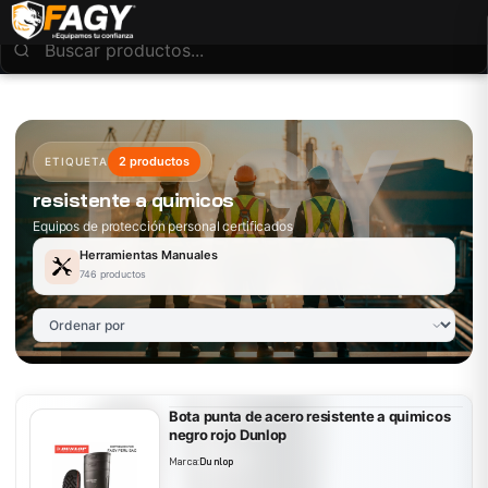
2 productos
ETIQUETA
resistente a quimicos
Equipos de protección personal certificados
Herramientas Manuales
746 productos
Bota punta de acero resistente a quimicos
negro rojo Dunlop
Marca:
Dunlop