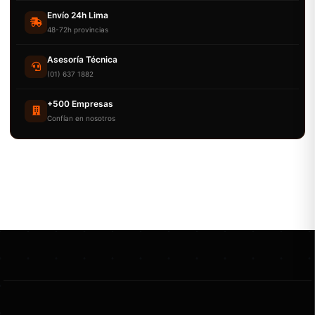
Envío 24h Lima
48-72h provincias
Asesoría Técnica
(01) 637 1882
+500 Empresas
Confían en nosotros