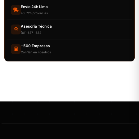
Envío 24h Lima
48-72h provincias
Asesoría Técnica
(01) 637 1882
+500 Empresas
Confían en nosotros