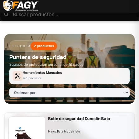
2 productos
ETIQUETA
Puntera de seguridad
Equipos de protección personal certificados
Herramientas Manuales
746 productos
Botín de seguridad Dunedin Bata
Marca:
Bata Industrials