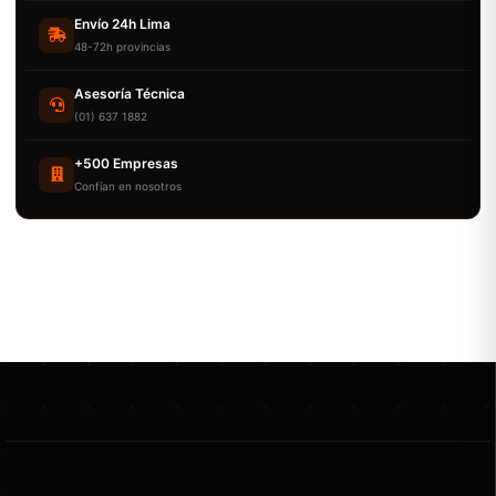
Envío 24h Lima
48-72h provincias
Asesoría Técnica
(01) 637 1882
+500 Empresas
Confían en nosotros