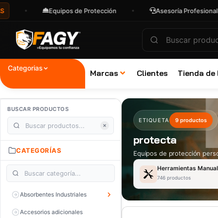
Equipos de Protección
Asesoría Profesional
Categorias
Marcas
Clientes
Tienda de
BUSCAR PRODUCTOS
ETIQUETA
9 productos
protecta
CATEGORÍAS
Equipos de protección perso
Herramientas Manua
746 productos
Absorbentes Industriales
Accesorios adicionales