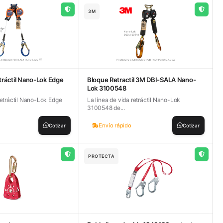
3M
etráctil Nano-Lok Edge
Bloque Retractil 3M DBI-SALA Nano-
Lok 3100548
retráctil Nano-Lok Edge
La línea de vida retráctil Nano-Lok
3100548 de...
Envío rápido
Cotizar
Cotizar
PROTECTA