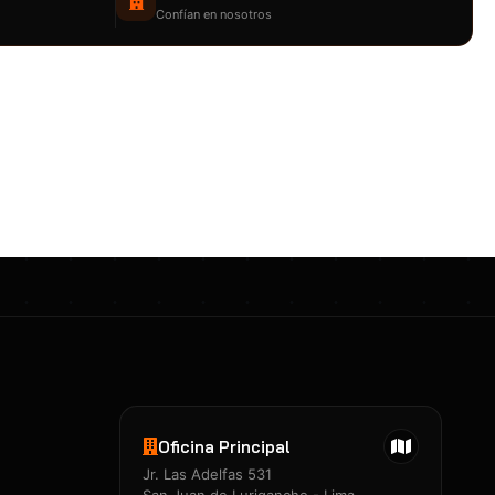
Confían en nosotros
Oficina Principal
Certificados 3M
Jr. Las Adelfas 531
Constancia de Entrenamiento