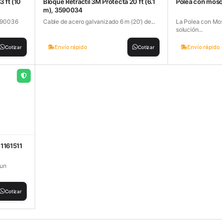
3 ft (10
Bloque Retractil 3M Protecta 20 ft (6.1
Polea con mos
m), 3590034
3590036
Cable de acero galvanizado 6 m (20’) de...
La Polea con Mos
solución...
Envío rápido
Envío rápido
Cotizar
Cotizar
 1161511
 un
Cotizar