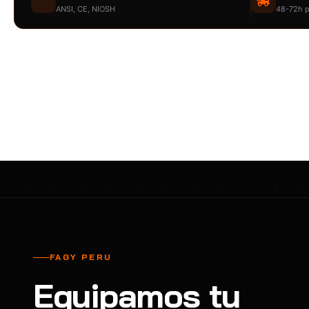
ANSI, CE, NIOSH
48-72h p
cavadores y azadón
BULLARD
B
Aspiradora
Cantol
C
Aspiradora para auto
Carbyne
C
Atornillador de Drywall
Cascos Tridente
C
Atornillador de Impacto
Cat
C
Azadón
CEG
C
Badilejos
Chance
C
Balanza digital colgante
Clute
C
Balanza digital de bolsillo
CMS RESCUE
C
Balanza digital para cocina
Confección Nacional
C
FAGY PERU
Balanza digital para maleta
Contec
C
Equipamos tu
Balanza mecánica para cocina
Coverguard
C