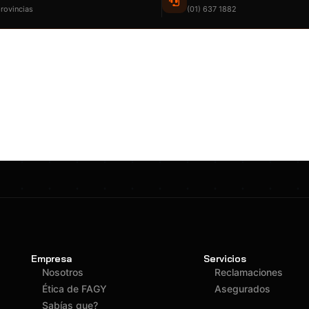
rovincias
(01) 637 1882
Empresa
Servicios
Nosotros
Reclamaciones
Ética de FAGY
Asegurados
Sabías que?