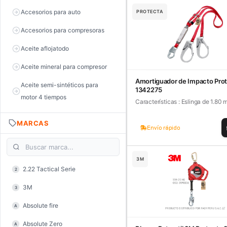
Accesorios para auto
PROTECTA
Accesorios para compresoras
Aceite aflojatodo
Aceite mineral para compresor
Amortiguador de Impacto Pro
Aceite semi-sintéticos para
1342275
motor 4 tiempos
Características : Eslinga de 1.80 m 
Aceite sintéticos para motor 2
MARCAS
tiempos
Envío rápido
Aceite, grasa y lubricantes
3M
Aceiteras
2.22 Tactical Serie
2
Alambre de púas
3M
3
Alicate de corte diagonal
Absolute fire
A
Alicate de corte para electrónica
Absolute Zero
A