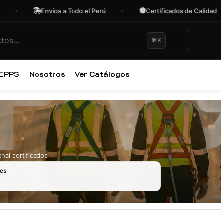
Envíos a Todo el Perú
Certificados de Calidad
⌘K
✕
 EPPS
Nosotros
Ver Catálogos
nal certificados
les
Ropa Industr
723 productos