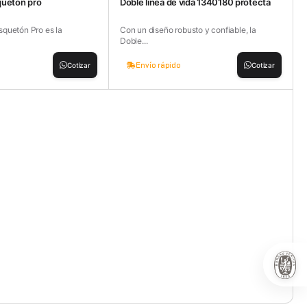
queton pro
Doble linea de vida 1340180 protecta
quetón Pro es la
Con un diseño robusto y confiable, la
Doble...
Envío rápido
Cotizar
Cotizar