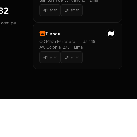
San Juan de Lurigancho - Lima
882
Llegar
Llamar
José A. Neciosup Velásquez
R251397 · Certificado de Inspector
y.com.pe
PDF
Tienda
Junior Neciosup Quesnay
CC Plaza Ferretero II, Tda 149
Av. Colonial 278 - Lima
R251398 · Certificado de Inspector
PDF
Llegar
Llamar
Certificados
▲