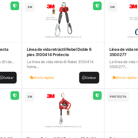
3M
3M
tecta
Línea de vida retráctil Rebel Doble 6
Línea de vida r
pies 3100414 Protecta
3500277
(6’) de...
La línea de vida retráctil Rebel 3100414
La línea de vida 
forma...
3500277...
Envío rápido
Envío rápido
Cotizar
Cotizar
3M
PROTECTA