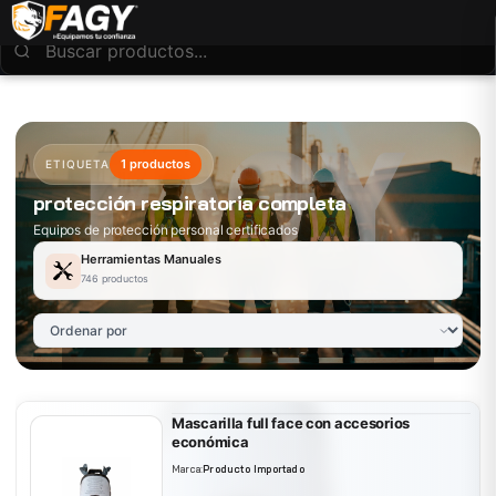
1 productos
ETIQUETA
protección respiratoria completa
Equipos de protección personal certificados
Herramientas Manuales
746 productos
Mascarilla full face con accesorios
económica
Marca:
Producto Importado