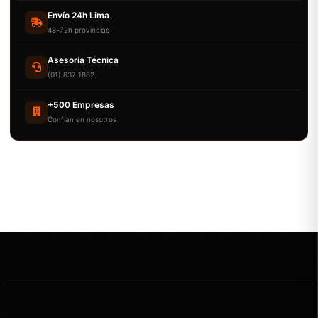
Envío 24h Lima
48-72h provincias
Asesoría Técnica
(01) 637 1882
+500 Empresas
Confían en nosotros