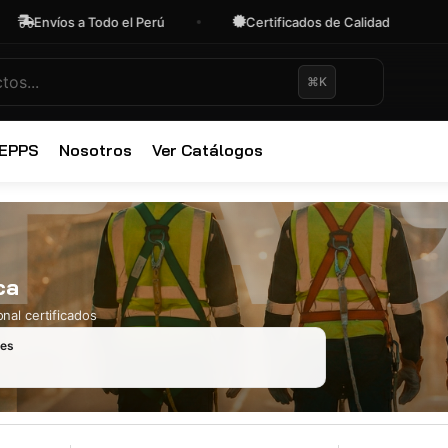
Envíos a Todo el Perú
Certificados de Calidad
⌘K
✕
 EPPS
Nosotros
Ver Catálogos
ca
nal certificados
les
Ropa Industr
723 productos