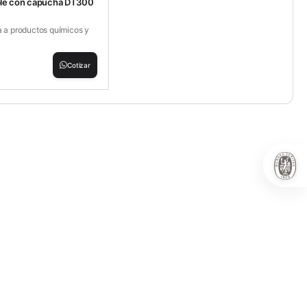
le con capucha DT300
a a productos químicos y
Cotizar