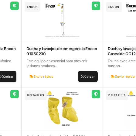
ENCON
ENCON
ia Encon
Ducha y lavaojos de emergencia Encon
Ducha y lavaoj
01050230
Cascaide CC12
lástico
Este equipo es esencial para prevenir
Es una excelente
lesiones oculares...
buscan...
Envío rápido
Envío rápido
Cotizar
Cotizar
DELTAPLUS
DELTAPLUS