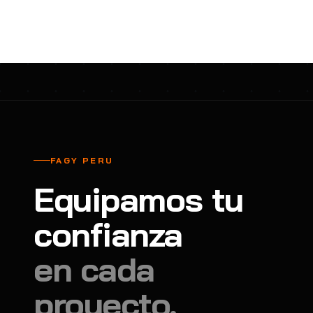
cavadores y azadón
BULLARD
B
Aspiradora
Cantol
C
Aspiradora para auto
Carbyne
C
Atornillador de Drywall
Cascos Tridente
C
Atornillador de Impacto
Cat
C
Azadón
CEG
C
FAGY PERU
Badilejos
Chance
C
Equipamos tu
Balanza digital colgante
Clute
C
Balanza digital de bolsillo
confianza
CMS RESCUE
C
Balanza digital para cocina
Confección Nacional
C
en cada
Balanza digital para maleta
Contec
C
proyecto.
Balanza mecánica para cocina
Coverguard
C