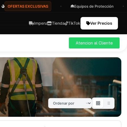
OFERTAS EXCLUSIVAS
Equipos de Protección
Imperu
Tienda
TikTok
Ver Precios
Atencion al Cliente
ial
Pro
583