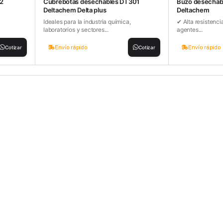
2
Cubrebotas desechables DT301
Buzo desechab
Deltachem Delta plus
Deltachem
Ideales para la industria química,
✔ Alta resistenci
laboratorios y sectores...
agentes...
Envío rápido
Envío rápido
Cotizar
Cotizar