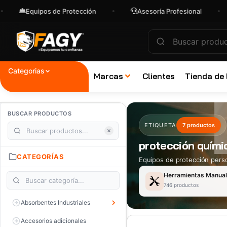
Equipos de Protección
Asesoría Profesional
Categorias
Marcas
Clientes
Tienda de
BUSCAR PRODUCTOS
ETIQUETA
7 productos
protección quími
CATEGORÍAS
Equipos de protección perso
Herramientas Manua
746 productos
Absorbentes Industriales
Accesorios adicionales