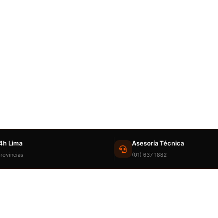
4h Lima
Asesoría Técnica
rovincias
(01) 637 1882