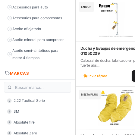
Accesorios para auto
ENCON
Accesorios para compresoras
Aceite aflojatodo
Aceite mineral para compresor
Ducha y lavaojos de emergenc
Aceite semi-sintéticos para
01050209
motor 4 tiempos
Cabezal de ducha: fabricado en p
fuerte abs...
Aceite sintéticos para motor 2
MARCAS
tiempos
Envío rápido
Aceite, grasa y lubricantes
DELTAPLUS
Aceiteras
2.22 Tactical Serie
2
Alambre de púas
3M
3
Alicate de corte diagonal
Absolute fire
A
Alicate de corte para electrónica
Absolute Zero
A