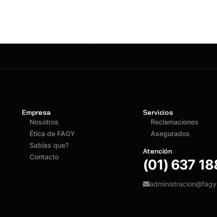
Empresa
Servicios
Nosotros
Reclamaciones
Ética de FAGY
Asegurados
Sabías que?
Atención
Contacto
(01) 637 1
administracion@fag