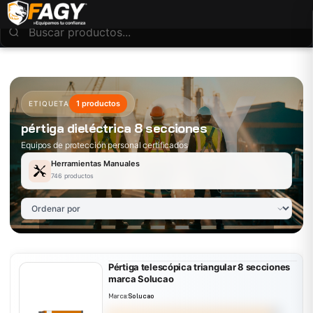
1 productos
ETIQUETA
pértiga dieléctrica 8 secciones
Equipos de protección personal certificados
Herramientas Manuales
746 productos
Pértiga telescópica triangular 8 secciones
marca Solucao
Marca:
Solucao