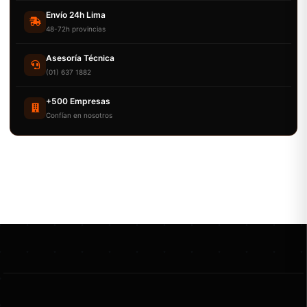
Envío 24h Lima
48-72h provincias
Asesoría Técnica
(01) 637 1882
+500 Empresas
Confían en nosotros