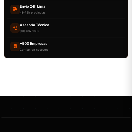
Envío 24h Lima
48-72h provincias
Asesoría Técnica
(01) 637 1882
+500 Empresas
Confían en nosotros