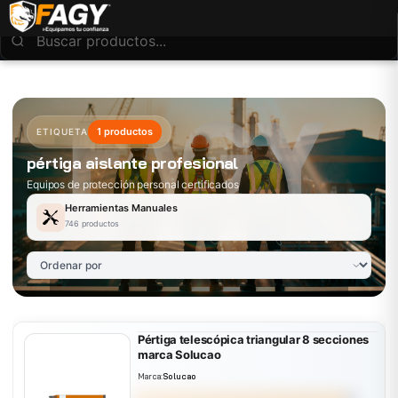
1 productos
ETIQUETA
pértiga aislante profesional
Equipos de protección personal certificados
Herramientas Manuales
746 productos
Pértiga telescópica triangular 8 secciones
marca Solucao
Marca:
Solucao