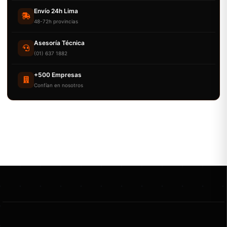
Envío 24h Lima
48-72h provincias
Asesoría Técnica
(01) 637 1882
+500 Empresas
Confían en nosotros