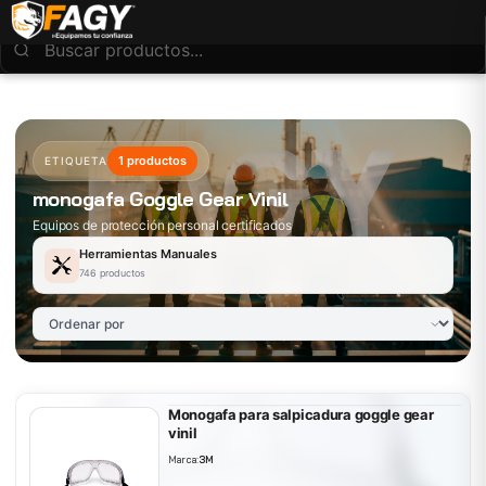
1 productos
ETIQUETA
monogafa Goggle Gear Vinil
Equipos de protección personal certificados
Herramientas Manuales
746 productos
Monogafa para salpicadura goggle gear
vinil
Marca:
3M