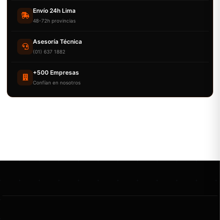
Envío 24h Lima
48-72h provincias
Asesoría Técnica
(01) 637 1882
+500 Empresas
Confían en nosotros