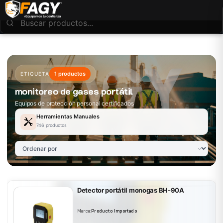
1 productos
ETIQUETA
monitoreo de gases portátil
Equipos de protección personal certificados
Herramientas Manuales
746 productos
Detector portátil monogas BH-90A
Marca:
Producto Importado