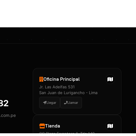
Certificados 3M
Constancia de Entrenamiento
José A. Neciosup Velásquez
R251397 · Certificado de Inspector
PDF
Junior Neciosup Quesnay
Oficina Principal
R251398 · Certificado de Inspector
Jr. Las Adelfas 531
PDF
San Juan de Lurigancho - Lima
882
Llegar
Llamar
y.com.pe
Certificados
▲
Tienda
CC Plaza Ferretero II, Tda 149