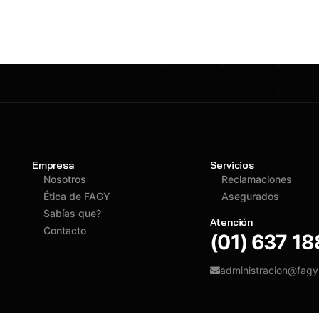
Empresa
Servicios
Nosotros
Reclamaciones
Ética de FAGY
Asegurados
Sabías que?
Atención
Contacto
(01) 637 1
administracion@fag