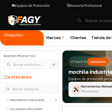
Equipos de Protección
Asesoría Profesional
Categorias
Marcas
Clientes
Tienda de
BUSCAR PRODUCTOS
ETIQUETA
1 productos
mochila industria
CATEGORÍAS
Equipos de protección perso
Herramientas Manua
746 productos
Absorbentes Industriales
Accesorios adicionales