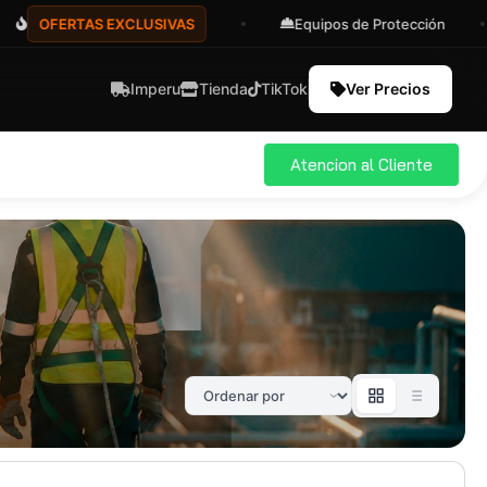
OFERTAS EXCLUSIVAS
Equipos de Protección
Imperu
Tienda
TikTok
Ver Precios
Atencion al Cliente
ial
Pro
583