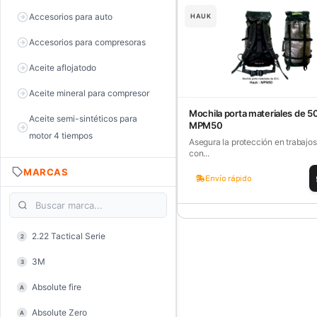
Accesorios para auto
HAUK
Accesorios para compresoras
Aceite aflojatodo
Aceite mineral para compresor
Mochila porta materiales de 50
Aceite semi-sintéticos para
MPM50
motor 4 tiempos
Asegura la protección en trabajos
con...
Aceite sintéticos para motor 2
MARCAS
tiempos
Envío rápido
Aceite, grasa y lubricantes
Aceiteras
2.22 Tactical Serie
2
Alambre de púas
3M
3
Alicate de corte diagonal
Absolute fire
A
Alicate de corte para electrónica
Absolute Zero
A