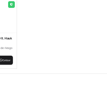
 lt. Hauk
 de riesgo
Cotizar