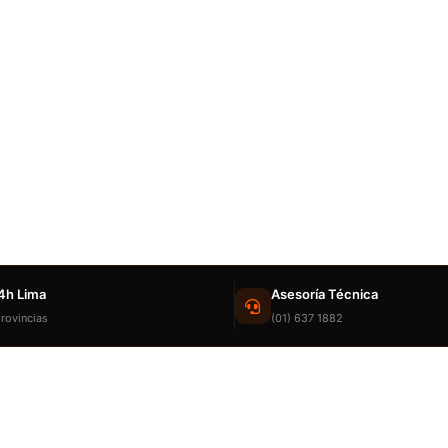
4h Lima
Asesoría Técnica
rovincias
(01) 637 1882