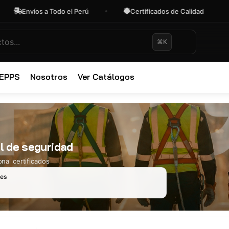
Envíos a Todo el Perú
Certificados de Calidad
⌘K
✕
 EPPS
Nosotros
Ver Catálogos
l de seguridad
nal certificados
les
Ropa Industr
723 productos