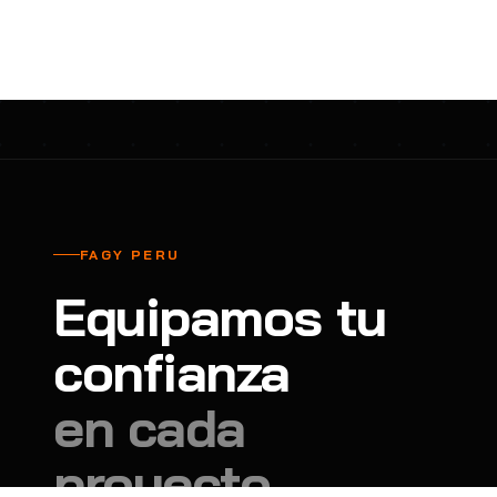
cavadores y azadón
BULLARD
B
Aspiradora
Cantol
C
Aspiradora para auto
Carbyne
C
Atornillador de Drywall
Cascos Tridente
C
Atornillador de Impacto
Cat
C
Azadón
CEG
C
FAGY PERU
Badilejos
Chance
C
Equipamos tu
Balanza digital colgante
Clute
C
Balanza digital de bolsillo
confianza
CMS RESCUE
C
Balanza digital para cocina
Confección Nacional
C
en cada
Balanza digital para maleta
Contec
C
proyecto.
Balanza mecánica para cocina
Coverguard
C