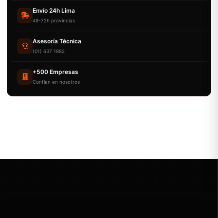
Envío 24h Lima
48-72h provincias
Asesoría Técnica
(01) 637 1882
+500 Empresas
Confían en nosotros