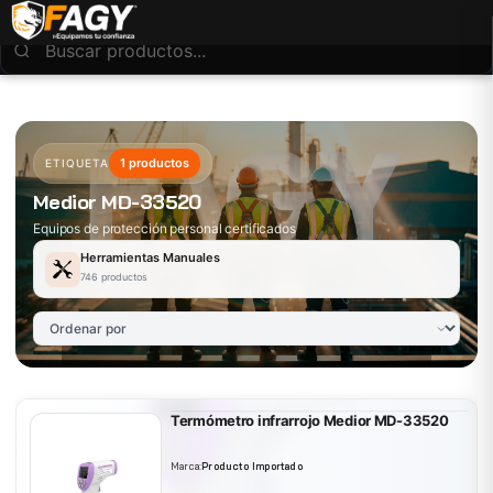
1 productos
ETIQUETA
Medior MD-33520
Equipos de protección personal certificados
Herramientas Manuales
746 productos
Termómetro infrarrojo Medior MD-33520
Marca:
Producto Importado