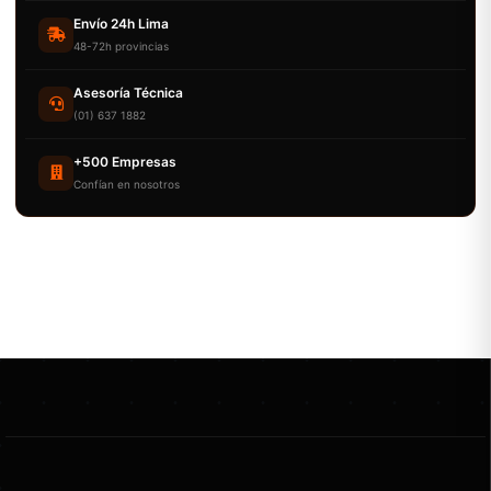
Envío 24h Lima
48-72h provincias
Asesoría Técnica
(01) 637 1882
+500 Empresas
Confían en nosotros