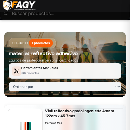
1 productos
ETIQUETA
material reflectivo adhesivo
Equipos de protección personal certificados
Herramientas Manuales
746 productos
Vinil reflectivo grado ingeniería Astara
122cm x 45.7mts
Marca:
Astara