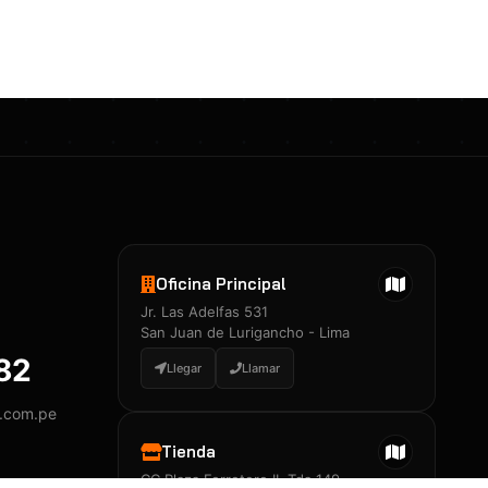
Certificados 3M
Constancia de Entrenamiento
José A. Neciosup Velásquez
R251397 · Certificado de Inspector
PDF
Junior Neciosup Quesnay
Oficina Principal
R251398 · Certificado de Inspector
Jr. Las Adelfas 531
PDF
San Juan de Lurigancho - Lima
882
Llegar
Llamar
y.com.pe
Certificados
▲
Tienda
CC Plaza Ferretero II, Tda 149