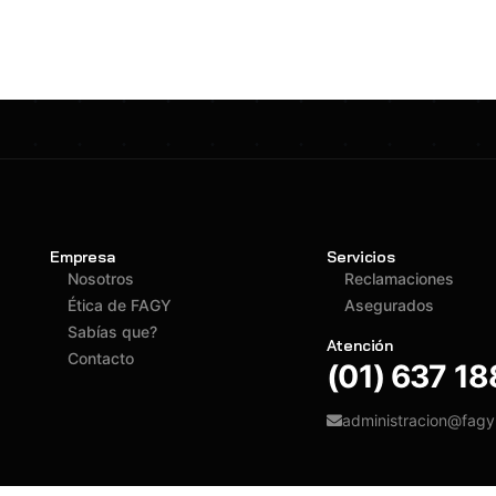
Empresa
Servicios
Nosotros
Reclamaciones
Ética de FAGY
Asegurados
Sabías que?
Atención
Contacto
(01) 637 1
administracion@fag