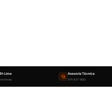
4h Lima
Asesoría Técnica
rovincias
(01) 637 1882