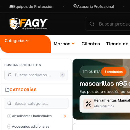
Equipos de Protección
Asesoría Profesional
E
Categorias
Marcas
Clientes
Tienda de
BUSCAR PRODUCTOS
ETIQUETA
1 productos
mascarillas n95
CATEGORÍAS
Equipos de protección perso
Herramientas Manua
746 productos
Absorbentes Industriales
Accesorios adicionales