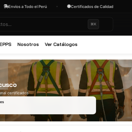
nvíos a Todo el Perú
Certificados de Calidad
O
⌘K
✕
 EPPS
Nosotros
Ver Catálogos
 cusco
nal certificados
les
Ropa Industr
723 productos