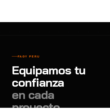
cavadores y azadón
BULLARD
B
Aspiradora
Cantol
C
Aspiradora para auto
Carbyne
C
Atornillador de Drywall
Cascos Tridente
C
Atornillador de Impacto
Cat
C
Azadón
CEG
C
FAGY PERU
Badilejos
Chance
C
Equipamos tu
Balanza digital colgante
Clute
C
Balanza digital de bolsillo
confianza
CMS RESCUE
C
Balanza digital para cocina
Confección Nacional
C
en cada
Balanza digital para maleta
Contec
C
proyecto.
Balanza mecánica para cocina
Coverguard
C