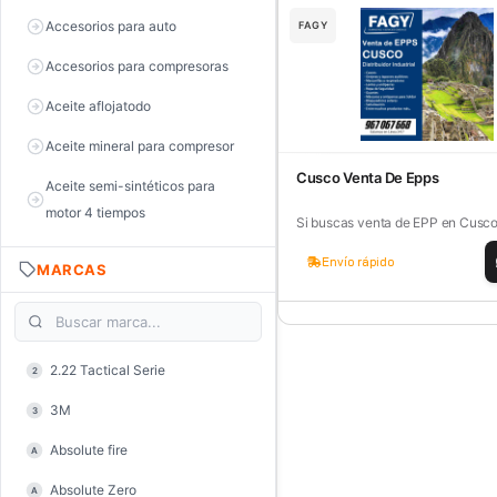
Accesorios para auto
FAGY
Accesorios para compresoras
Aceite aflojatodo
Aceite mineral para compresor
Cusco Venta De Epps
Aceite semi-sintéticos para
motor 4 tiempos
Si buscas venta de EPP en Cusco,
Aceite sintéticos para motor 2
Envío rápido
MARCAS
tiempos
Aceite, grasa y lubricantes
Aceiteras
2.22 Tactical Serie
2
Alambre de púas
3M
3
Alicate de corte diagonal
Absolute fire
A
Alicate de corte para electrónica
Absolute Zero
A