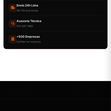
Envío 24h Lima
48-72h provincias
Asesoría Técnica
(01) 637 1882
+500 Empresas
Confían en nosotros