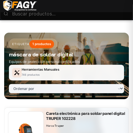
1 productos
ETIQUETA
máscara de soldar digital
Equipos de protección personal certificados
Herramientas Manuales
746 productos
Careta electrónica para soldar panel digital
TRUPER 102228
Marca:
Truper