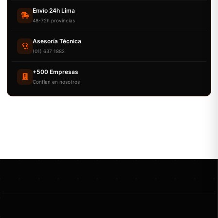
Envío 24h Lima
48-72h provincias
Asesoría Técnica
(01) 637 1882
+500 Empresas
Confían en nosotros