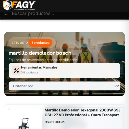
1 productos
ETIQUETA
martillo demoledor bosch
Equipos de protección personal certificados
Herramientas Manuales
746 productos
Martillo Demoledor Hexagonal 2000W 69J
GSH 27 VC Professional + Carro Transporte
Bosch 0615.A00.05L-000
Marca:
TOOLMA