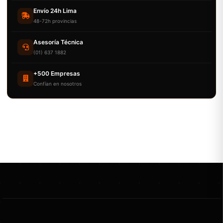
Envío 24h Lima
48-72h provincias
Asesoría Técnica
(01) 637 1882
+500 Empresas
Confían en nosotros