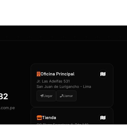
Certificados 3M
Constancia de Entrenamiento
José A. Neciosup Velásquez
R251397 · Certificado de Inspector
PDF
Junior Neciosup Quesnay
Oficina Principal
R251398 · Certificado de Inspector
Jr. Las Adelfas 531
PDF
San Juan de Lurigancho - Lima
882
Llegar
Llamar
y.com.pe
Certificados
▲
Tienda
CC Plaza Ferretero II, Tda 149