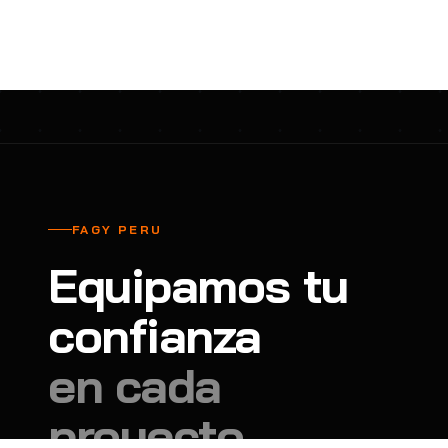
cavadores y azadón
BULLARD
B
Aspiradora
Cantol
C
Aspiradora para auto
Carbyne
C
Atornillador de Drywall
Cascos Tridente
C
Atornillador de Impacto
Cat
C
Azadón
CEG
C
FAGY PERU
Badilejos
Chance
C
Equipamos tu
Balanza digital colgante
Clute
C
Balanza digital de bolsillo
confianza
CMS RESCUE
C
Balanza digital para cocina
Confección Nacional
C
en cada
Balanza digital para maleta
Contec
C
proyecto.
Balanza mecánica para cocina
Coverguard
C