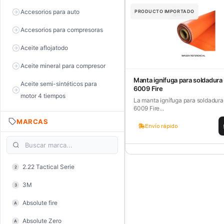
Accesorios para auto
PRODUCTO IMPORTADO
Accesorios para compresoras
Aceite aflojatodo
Aceite mineral para compresor
Manta ignífuga para soldadura 
Aceite semi-sintéticos para
6009 Fire
motor 4 tiempos
La manta ignífuga para soldadura 
6009 Fire...
Aceite sintéticos para motor 2
MARCAS
tiempos
Envío rápido
Aceite, grasa y lubricantes
Aceiteras
2.22 Tactical Serie
2
Alambre de púas
3M
3
Alicate de corte diagonal
Absolute fire
A
Alicate de corte para electrónica
Absolute Zero
A