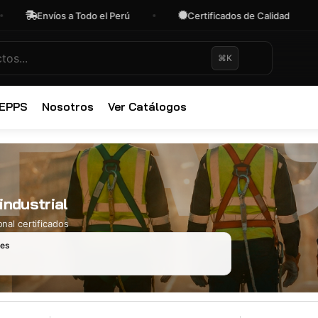
Envíos a Todo el Perú
Certificados de Calidad
⌘K
✕
 EPPS
Nosotros
Ver Catálogos
industrial
nal certificados
les
Ropa Industr
723 productos