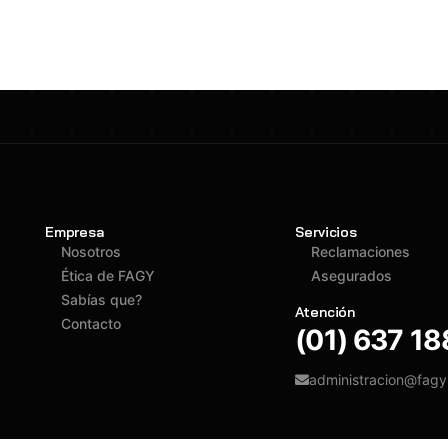
Empresa
Servicios
Nosotros
Reclamaciones
Ética de FAGY
Asegurados
Sabías que?
Atención
Contacto
(01) 637 1
administracion@fag