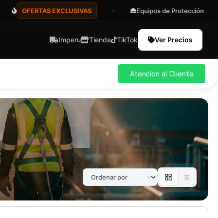
OFERTAS EXCLUSIVAS
Equipos de Protección
Imperu
Tienda
TikTok
Ver Precios
Atencion al Cliente
ial
Pro
583