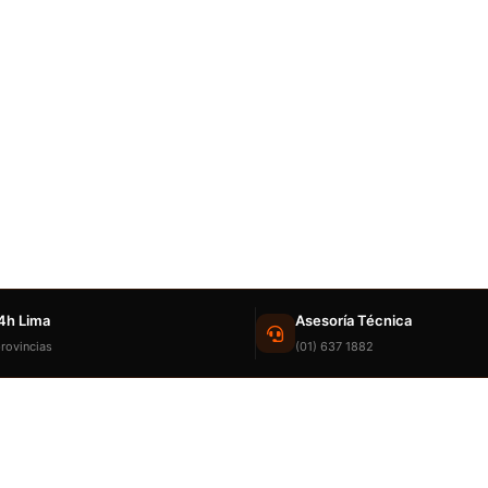
4h Lima
Asesoría Técnica
rovincias
(01) 637 1882