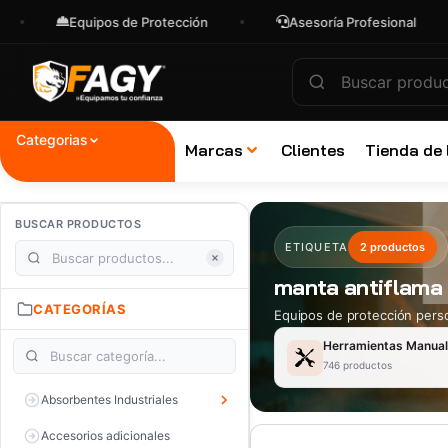
Equipos de Protección
Asesoría Profesional
Categorias
Marcas
Clientes
Tienda de
BUSCAR PRODUCTOS
ETIQUETA
2 productos
manta antiflama 
CATEGORÍAS
Equipos de protección perso
Herramientas Manua
746 productos
Absorbentes Industriales
Accesorios adicionales