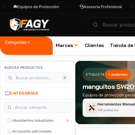
Equipos de Protección
Asesoría Profesional
Categorias
Marcas
Clientes
Tienda de
BUSCAR PRODUCTOS
ETIQUETA
1 productos
manguitos SW20
CATEGORÍAS
Equipos de protección perso
Herramientas Manua
746 productos
Absorbentes Industriales
Accesorios adicionales