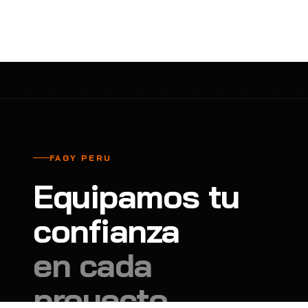
cavadores y azadón
BULLARD
B
Aspiradora
Cantol
C
Aspiradora para auto
Carbyne
C
Atornillador de Drywall
Cascos Tridente
C
Atornillador de Impacto
Cat
C
Azadón
CEG
C
FAGY PERU
Badilejos
Chance
C
Equipamos tu
Balanza digital colgante
Clute
C
Balanza digital de bolsillo
confianza
CMS RESCUE
C
Balanza digital para cocina
Confección Nacional
C
en cada
Balanza digital para maleta
Contec
C
proyecto.
Balanza mecánica para cocina
Coverguard
C