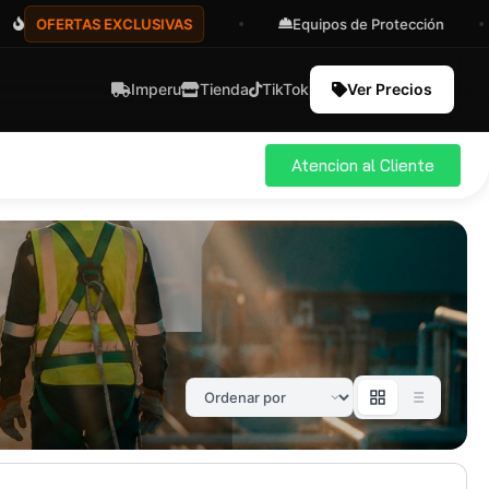
FERTAS EXCLUSIVAS
Equipos de Protección
Imperu
Tienda
TikTok
Ver Precios
Atencion al Cliente
ial
Pro
583