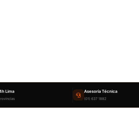
4h Lima
Asesoría Técnica
rovincias
(01) 637 1882