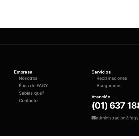
Empresa
Servicios
Nosotros
Reclamaciones
Ética de FAGY
Asegurados
Sabías que?
Atención
Contacto
(01) 637 1
administracion@fag