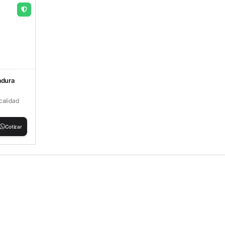
adura
calidad
Cotizar