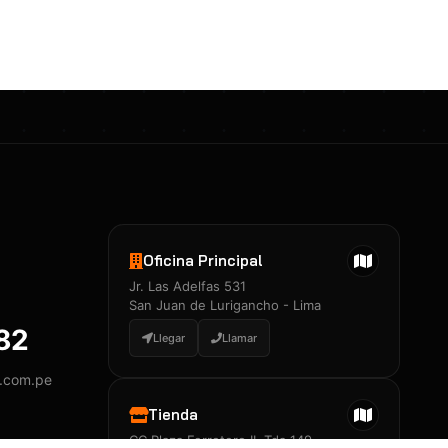
Certificados 3M
Constancia de Entrenamiento
José A. Neciosup Velásquez
R251397 · Certificado de Inspector
PDF
Junior Neciosup Quesnay
Oficina Principal
R251398 · Certificado de Inspector
Jr. Las Adelfas 531
PDF
San Juan de Lurigancho - Lima
882
Llegar
Llamar
y.com.pe
Certificados
▲
Tienda
CC Plaza Ferretero II, Tda 149