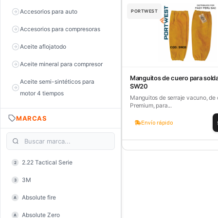
Accesorios para auto
PORTWEST
Accesorios para compresoras
Aceite aflojatodo
Aceite mineral para compresor
Manguitos de cuero para sold
Aceite semi-sintéticos para
SW20
motor 4 tiempos
Manguitos de serraje vacuno, de 
Premium, para...
Aceite sintéticos para motor 2
MARCAS
tiempos
Envío rápido
Aceite, grasa y lubricantes
Aceiteras
2.22 Tactical Serie
2
Alambre de púas
3M
3
Alicate de corte diagonal
Absolute fire
A
Alicate de corte para electrónica
Absolute Zero
A