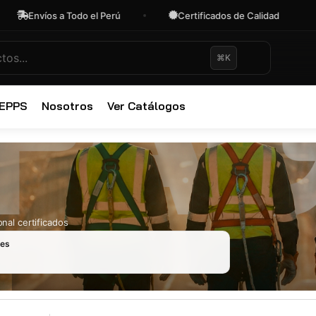
Envíos a Todo el Perú
Certificados de Calidad
O
⌘K
✕
 EPPS
Nosotros
Ver Catálogos
nal certificados
les
Ropa Industr
723 productos