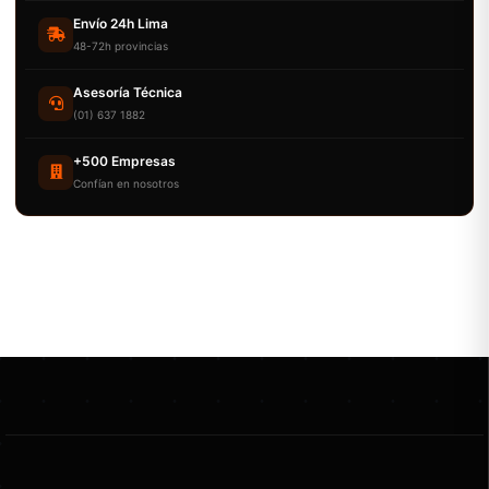
Envío 24h Lima
48-72h provincias
Asesoría Técnica
(01) 637 1882
+500 Empresas
Confían en nosotros