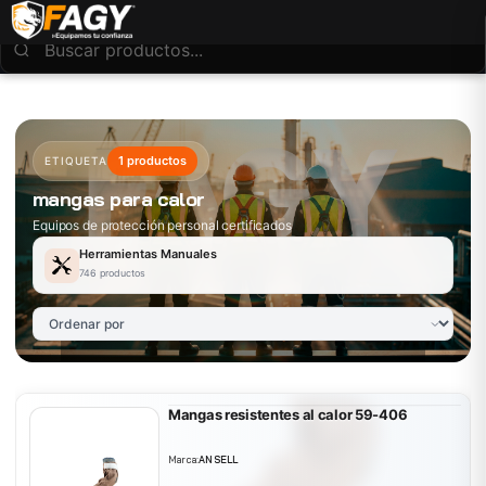
1 productos
ETIQUETA
mangas para calor
Equipos de protección personal certificados
Herramientas Manuales
746 productos
Mangas resistentes al calor 59-406
Marca:
ANSELL