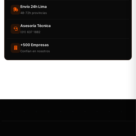
Envío 24h Lima
48-72h provincias
Asesoría Técnica
(01) 637 1882
+500 Empresas
Confían en nosotros