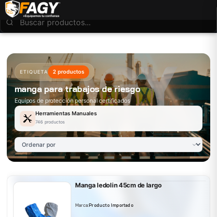
2 productos
ETIQUETA
manga para trabajos de riesgo
Equipos de protección personal certificados
Herramientas Manuales
746 productos
Manga ledolin 45cm de largo
Marca:
Producto Importado