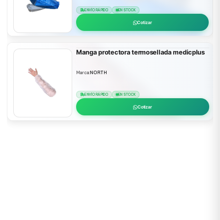
ENVÍO RÁPIDO
EN STOCK
Cotizar
Manga protectora termosellada medicplus
Marca:
NORTH
ENVÍO RÁPIDO
EN STOCK
Cotizar