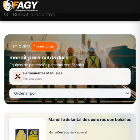
1 productos
ETIQUETA
mandil para soldadura
Equipos de protección personal certificados
Herramientas Manuales
746 productos
Mandil o delantal de cuero res con bolsillos
Marca:
Confección Nacional