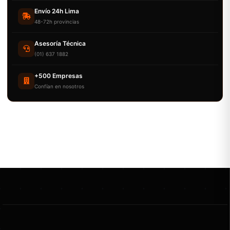
Envío 24h Lima
48-72h provincias
Asesoría Técnica
(01) 637 1882
+500 Empresas
Confían en nosotros