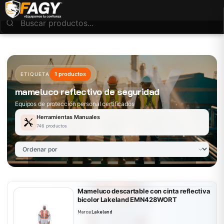
1 productos
ETIQUETA
mameluco reflectivo de seguridad
Equipos de protección personal certificados
Herramientas Manuales
746 productos
Mameluco descartable con cinta reflectiva
bicolor Lakeland EMN428WORT
Marca:
Lakeland