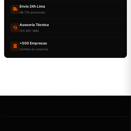
Envío 24h Lima
48-72h provincias
Asesoría Técnica
(01) 637 1882
+500 Empresas
Confían en nosotros