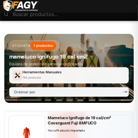
1 productos
ETIQUETA
mameluco ignífugo 19 cal cm2
Equipos de protección personal certificados
Herramientas Manuales
746 productos
Mameluco Ignífugo de 19 cal/cm²
Coverguard Fuji 8MFUCO
Marca:
Producto Importado