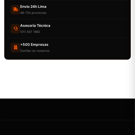
Envío 24h Lima
48-72h provincias
Asesoría Técnica
(01) 637 1882
+500 Empresas
Confían en nosotros