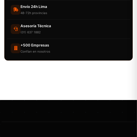
Envío 24h Lima
48-72h provincias
Asesoría Técnica
(01) 637 1882
+500 Empresas
Confían en nosotros