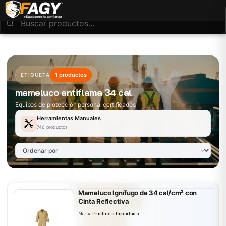
1 productos
ETIQUETA
mameluco antiflama 34 cal
Equipos de protección personal certificados
Herramientas Manuales
746 productos
Mameluco Ignífugo de 34 cal/cm² con
Cinta Reflectiva
Marca:
Producto Importado