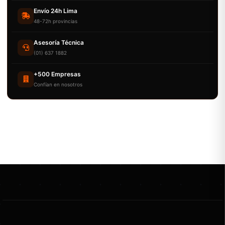
Envío 24h Lima
48-72h provincias
Asesoría Técnica
(01) 637 1882
+500 Empresas
Confían en nosotros