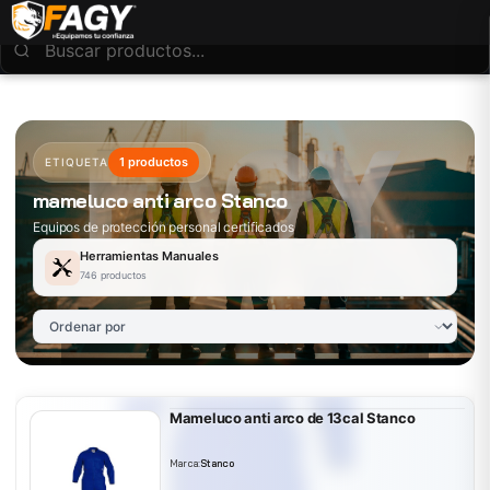
1 productos
ETIQUETA
mameluco anti arco Stanco
Equipos de protección personal certificados
Herramientas Manuales
746 productos
Mameluco anti arco de 13cal Stanco
Marca:
Stanco