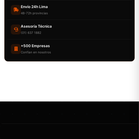
Envío 24h Lima
48-72h provincias
Asesoría Técnica
(01) 637 1882
+500 Empresas
Confían en nosotros