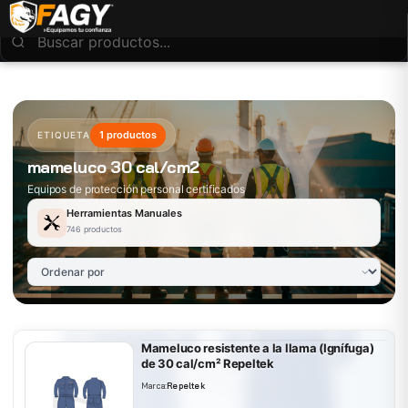
1 productos
ETIQUETA
mameluco 30 cal/cm2
Equipos de protección personal certificados
Herramientas Manuales
746 productos
Mameluco resistente a la llama (Ignífuga)
de 30 cal/cm² Repeltek
Marca:
Repeltek