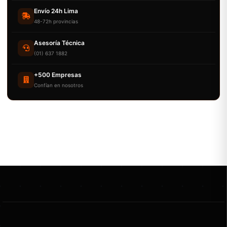
Envío 24h Lima
48-72h provincias
Asesoría Técnica
(01) 637 1882
+500 Empresas
Confían en nosotros