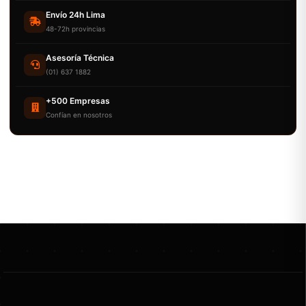
Envío 24h Lima
48-72h provincias
Asesoría Técnica
(01) 637 1882
+500 Empresas
Confían en nosotros