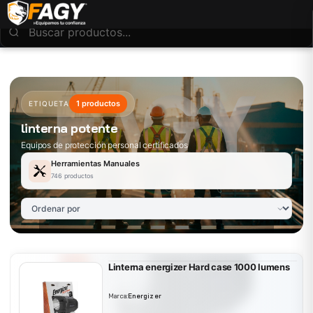
1 productos
ETIQUETA
linterna potente
Equipos de protección personal certificados
Herramientas Manuales
746 productos
Linterna energizer Hard case 1000 lumens
Marca:
Energizer