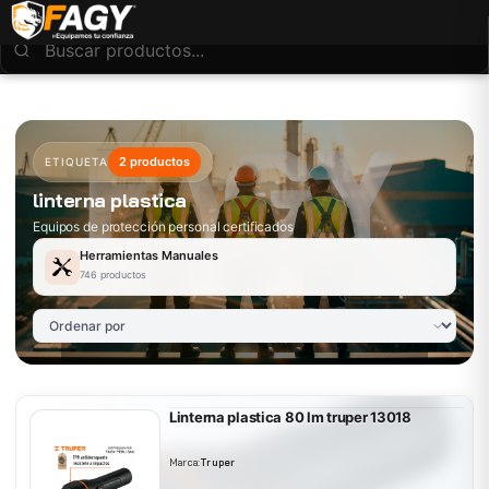
2 productos
ETIQUETA
linterna plastica
Equipos de protección personal certificados
Herramientas Manuales
746 productos
Linterna plastica 80 lm truper 13018
Marca:
Truper