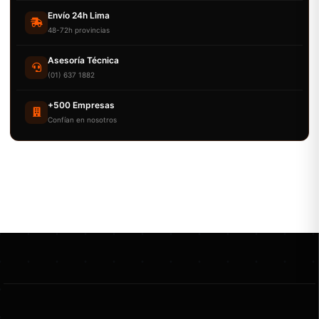
Envío 24h Lima
48-72h provincias
Asesoría Técnica
(01) 637 1882
+500 Empresas
Confían en nosotros