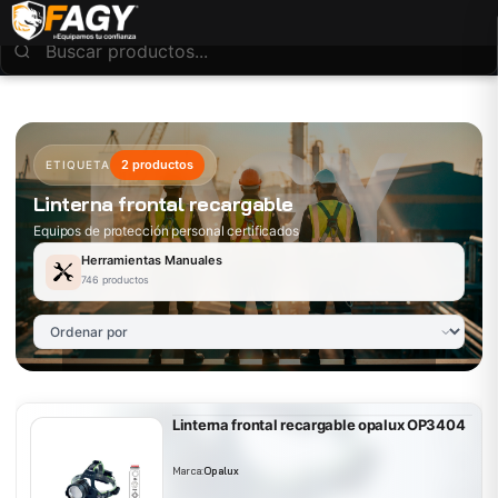
2 productos
ETIQUETA
Linterna frontal recargable
Equipos de protección personal certificados
Herramientas Manuales
746 productos
Linterna frontal recargable opalux OP3404
Marca:
Opalux