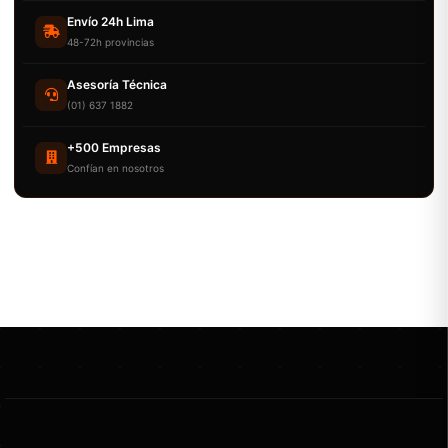
Envío 24h Lima
48-72h provincias
Asesoría Técnica
(01) 637 1882
+500 Empresas
Confían en nosotros