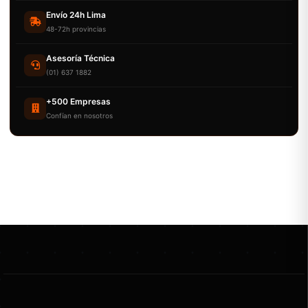
Envío 24h Lima
48-72h provincias
Asesoría Técnica
(01) 637 1882
+500 Empresas
Confían en nosotros