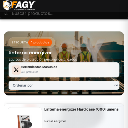
1 productos
ETIQUETA
linterna energizer
Equipos de protección personal certificados
Herramientas Manuales
746 productos
Linterna energizer Hard case 1000 lumens
Marca:
Energizer