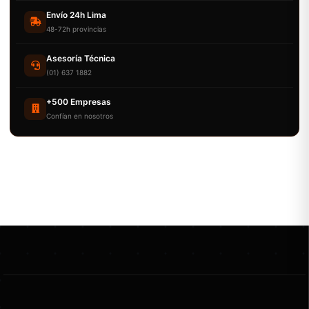
Envío 24h Lima
48-72h provincias
Asesoría Técnica
(01) 637 1882
+500 Empresas
Confían en nosotros