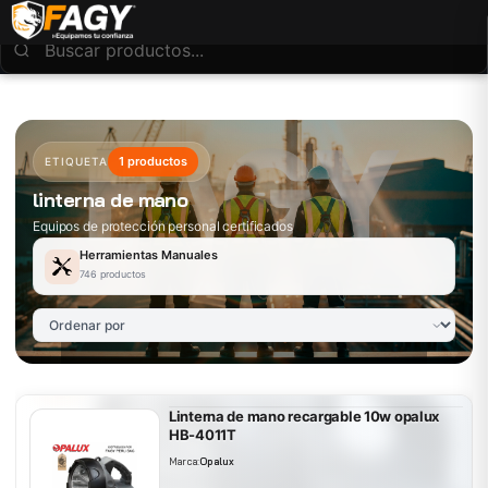
1 productos
ETIQUETA
linterna de mano
Equipos de protección personal certificados
Herramientas Manuales
746 productos
Linterna de mano recargable 10w opalux
HB-4011T
Marca:
Opalux