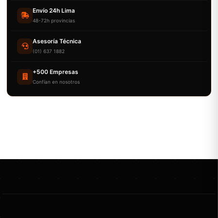
Envío 24h Lima
48-72h provincias
Asesoría Técnica
(01) 637 1882
+500 Empresas
Confían en nosotros