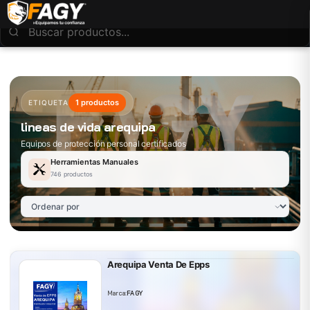
1 productos
ETIQUETA
lineas de vida arequipa
Equipos de protección personal certificados
Herramientas Manuales
746 productos
Arequipa Venta De Epps
Marca:
FAGY