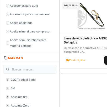
Accesorios para auto
DELTAPLUS
Accesorios para compresoras
Aceite aflojatodo
Aceite mineral para compresor
Linea de vida dieléctrico ANSI
Aceite semi-sintéticos para
Deltaplus
motor 4 tiempos
Cumple con la normativa ANSI 55
asegurando un...
Aceite sintéticos para motor 2
MARCAS
tiempos
Envío rápido
Aceite, grasa y lubricantes
Aceiteras
2.22 Tactical Serie
2
Alambre de púas
3M
3
Alicate de corte diagonal
Absolute fire
A
Alicate de corte para electrónica
Absolute Zero
A