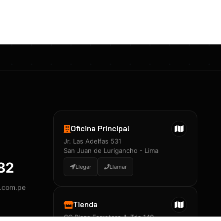
Certificados 3M
Constancia de Entrenamiento
José A. Neciosup Velásquez
R251397 · Certificado de Inspector
PDF
Junior Neciosup Quesnay
Oficina Principal
R251398 · Certificado de Inspector
Jr. Las Adelfas 531
PDF
San Juan de Lurigancho - Lima
882
Llegar
Llamar
y.com.pe
Certificados
▲
Tienda
CC Plaza Ferretero II, Tda 149