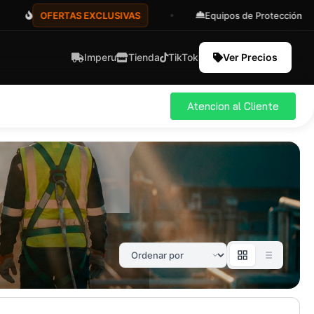
OFERTAS EXCLUSIVAS
Equipos de Protección
Imperu
Tienda
TikTok
Ver Precios
Atencion al Cliente
ial
Pro
583