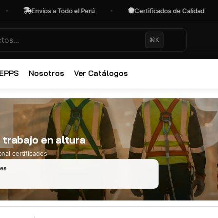
Envíos a Todo el Perú
Certificados de Calidad
⌘K
✕
 EPPS
Nosotros
Ver Catálogos
a trabajo en altura
nal certificados
les
Ropa Industr
723 productos