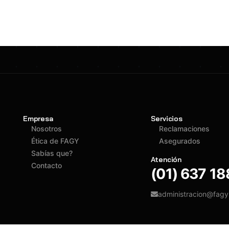
Empresa
Servicios
Nosotros
Reclamaciones
Ética de FAGY
Asegurados
Sabías que?
Atención
Contacto
(01) 637 1
administracion@fag