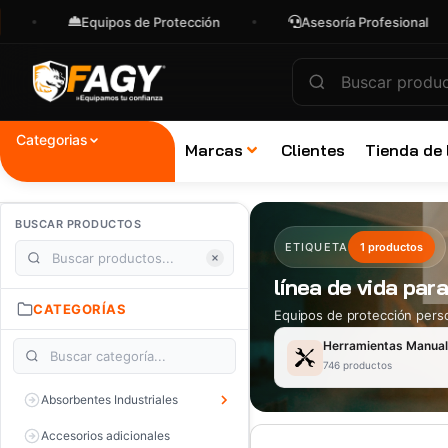
Equipos de Protección
Asesoría Profesional
Categorias
Marcas
Clientes
Tienda de
BUSCAR PRODUCTOS
ETIQUETA
1 productos
línea de vida par
CATEGORÍAS
Equipos de protección perso
Herramientas Manua
746 productos
Absorbentes Industriales
Accesorios adicionales