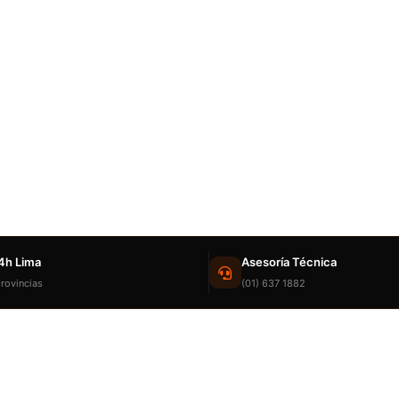
4h Lima
Asesoría Técnica
rovincias
(01) 637 1882