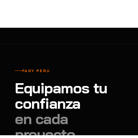
cavadores y azadón
BULLARD
B
Aspiradora
Cantol
C
Aspiradora para auto
Carbyne
C
Atornillador de Drywall
Cascos Tridente
C
Atornillador de Impacto
Cat
C
Azadón
CEG
C
FAGY PERU
Badilejos
Chance
C
Equipamos tu
Balanza digital colgante
Clute
C
Balanza digital de bolsillo
confianza
CMS RESCUE
C
Balanza digital para cocina
Confección Nacional
C
en cada
Balanza digital para maleta
Contec
C
proyecto.
Balanza mecánica para cocina
Coverguard
C