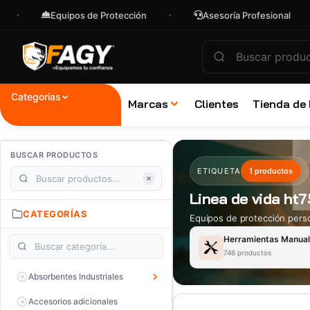
Equipos de Protección
Asesoría Profesional
Categorias
Marcas
Clientes
Tienda de
BUSCAR PRODUCTOS
ETIQUETA
1 productos
Linea de vida ht
CATEGORÍAS
Equipos de protección perso
Herramientas Manua
746 productos
Absorbentes Industriales
Accesorios adicionales