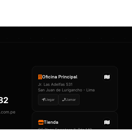
Certificados 3M
Constancia de Entrenamiento
José A. Neciosup Velásquez
R251397 · Certificado de Inspector
PDF
Junior Neciosup Quesnay
Oficina Principal
R251398 · Certificado de Inspector
Jr. Las Adelfas 531
PDF
San Juan de Lurigancho - Lima
882
Llegar
Llamar
y.com.pe
Certificados
▲
Tienda
CC Plaza Ferretero II, Tda 149