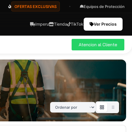
OFERTAS EXCLUSIVAS
Equipos de Protección
Imperu
Tienda
TikTok
Ver Precios
Atencion al Cliente
ial
Pro
583