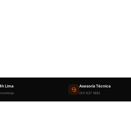
4h Lima
Asesoría Técnica
rovincias
(01) 637 1882