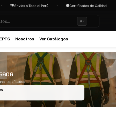
Envíos a Todo el Perú
Certificados de Calidad
⌘K
✕
 EPPS
Nosotros
Ver Catálogos
75606
nal certificados
les
Ropa Industr
723 productos