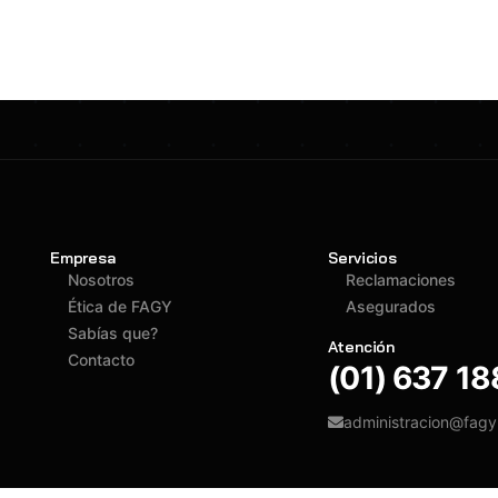
Empresa
Servicios
Nosotros
Reclamaciones
Ética de FAGY
Asegurados
Sabías que?
Atención
Contacto
(01) 637 1
administracion@fag