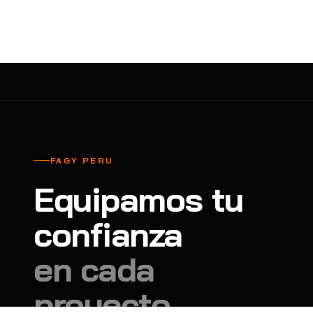
cavadores y azadón
BULLARD
B
Aspiradora
Cantol
C
Aspiradora para auto
Carbyne
C
Atornillador de Drywall
Cascos Tridente
C
Atornillador de Impacto
Cat
C
Azadón
CEG
C
FAGY PERU
Badilejos
Chance
C
Equipamos tu
Balanza digital colgante
Clute
C
Balanza digital de bolsillo
confianza
CMS RESCUE
C
Balanza digital para cocina
Confección Nacional
C
en cada
Balanza digital para maleta
Contec
C
proyecto.
Balanza mecánica para cocina
Coverguard
C