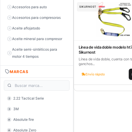
Accesorios para auto
SIKURNOST
Accesorios para compresoras
Aceite aflojatodo
Aceite mineral para compresor
Línea de vida doble modelo h
Aceite semi-sintéticos para
Sikurnost
motor 4 tiempos
Línea de vida doble, cuenta con t
ganchos...
Aceite sintéticos para motor 2
MARCAS
tiempos
Envío rápido
Aceite, grasa y lubricantes
Aceiteras
2.22 Tactical Serie
2
Alambre de púas
3M
3
Alicate de corte diagonal
Absolute fire
A
Alicate de corte para electrónica
Absolute Zero
A