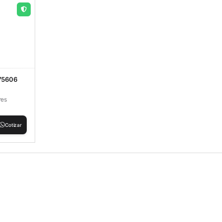
t75606
res
Cotizar