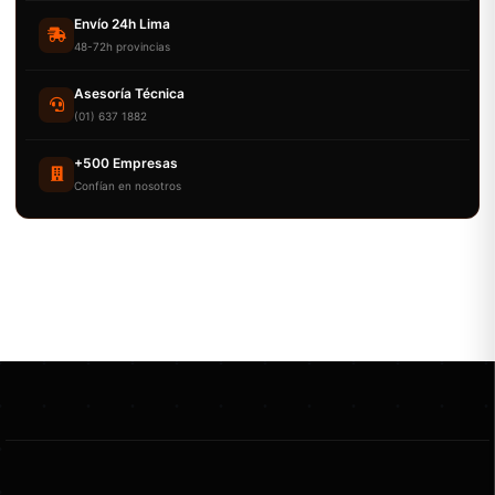
Envío 24h Lima
48-72h provincias
Asesoría Técnica
(01) 637 1882
+500 Empresas
Confían en nosotros