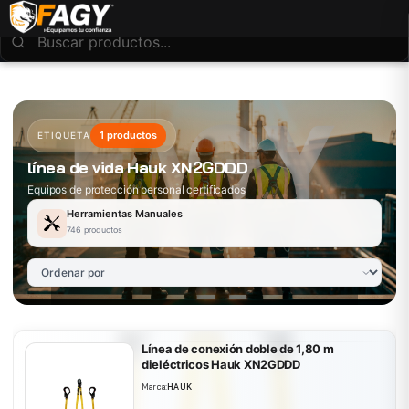
1 productos
ETIQUETA
línea de vida Hauk XN2GDDD
Equipos de protección personal certificados
Herramientas Manuales
746 productos
Línea de conexión doble de 1,80 m
dieléctricos Hauk XN2GDDD
Marca:
HAUK