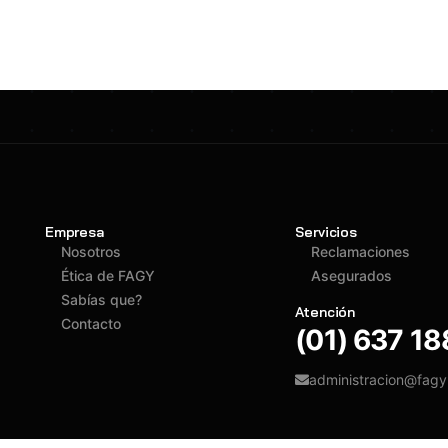
Empresa
Servicios
Nosotros
Reclamaciones
Ética de FAGY
Asegurados
Sabías que?
Atención
Contacto
(01) 637 1
administracion@fag