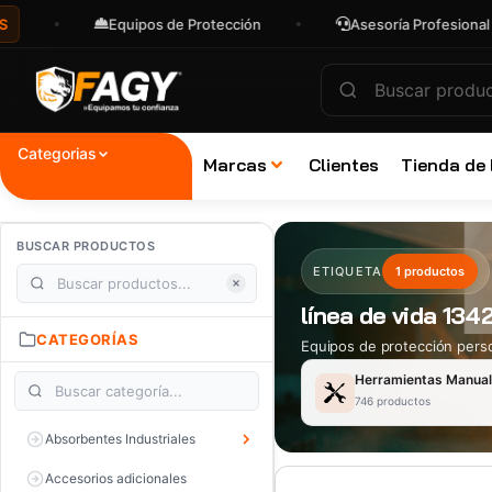
Equipos de Protección
Asesoría Profesional
Categorias
Marcas
Clientes
Tienda de
BUSCAR PRODUCTOS
ETIQUETA
1 productos
línea de vida 134
CATEGORÍAS
Equipos de protección perso
Herramientas Manua
746 productos
Absorbentes Industriales
Accesorios adicionales