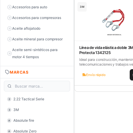
Accesorios para auto
3M
Accesorios para compresoras
Aceite aflojatodo
Aceite mineral para compresor
Línea de vida elástica doble 3
Aceite semi-sintéticos para
Protecta 1342125
motor 4 tiempos
Ideal para construcción, manteni
telecomunicaciones y trabajos vert
Aceite sintéticos para motor 2
MARCAS
tiempos
Envío rápido
Aceite, grasa y lubricantes
Aceiteras
2.22 Tactical Serie
2
Alambre de púas
3M
3
Alicate de corte diagonal
Absolute fire
A
Alicate de corte para electrónica
Absolute Zero
A