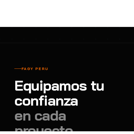
cavadores y azadón
BULLARD
B
Aspiradora
Cantol
C
Aspiradora para auto
Carbyne
C
Atornillador de Drywall
Cascos Tridente
C
Atornillador de Impacto
Cat
C
Azadón
CEG
C
FAGY PERU
Badilejos
Chance
C
Equipamos tu
Balanza digital colgante
Clute
C
Balanza digital de bolsillo
confianza
CMS RESCUE
C
Balanza digital para cocina
Confección Nacional
C
en cada
Balanza digital para maleta
Contec
C
proyecto.
Balanza mecánica para cocina
Coverguard
C