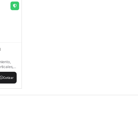
M
miento,
icales,...
Cotizar