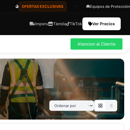
OFERTAS EXCLUSIVAS
Equipos de Protección
Imperu
Tienda
TikTok
Ver Precios
Atencion al Cliente
ial
Pro
583