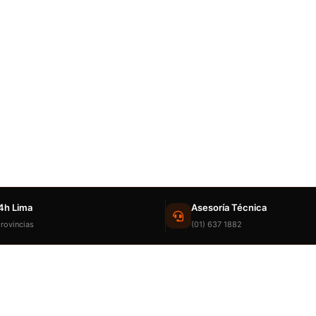
4h Lima
Asesoría Técnica
rovincias
(01) 637 1882