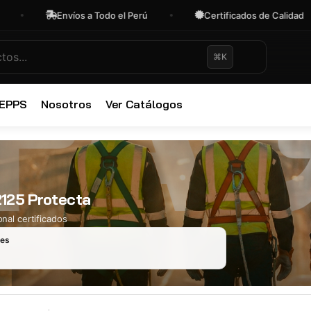
Envíos a Todo el Perú
Certificados de Calidad
⌘K
✕
 EPPS
Nosotros
Ver Catálogos
2125 Protecta
nal certificados
les
Ropa Industr
723 productos