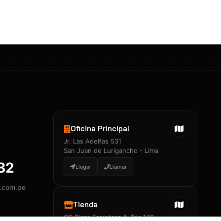
Certificados 3M
Constancia de Entrenamiento
José A. Neciosup Velásquez
R251397 · Certificado de Inspector
PDF
Junior Neciosup Quesnay
Oficina Principal
R251398 · Certificado de Inspector
Jr. Las Adelfas 531
PDF
San Juan de Lurigancho - Lima
882
Llegar
Llamar
y.com.pe
Certificados
▲
Tienda
CC Plaza Ferretero II, Tda 149