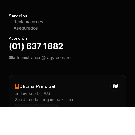
Servicios
Reclamaciones
Asegurados
Atención
(01) 637 1882
administracion@fagy.com.pe
Oficina Principal
Jr. Las Adelfas 531
San Juan de Lurigancho - Lima
Llegar
Llamar
Tienda