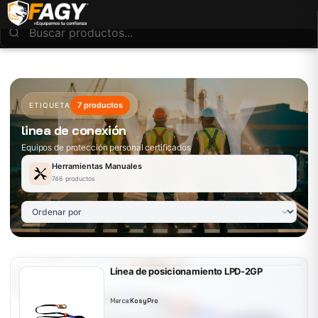
7 productos
ETIQUETA
linea de conexión
Equipos de protección personal certificados
Herramientas Manuales
746 productos
Línea de posicionamiento LPD-2GP
Marca:
KosyPro