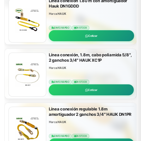
Linea conexión 1.80 m con amortiguador
Hauk DN1GDDD
Marca:
HAUK
ENVÍO RÁPIDO
EN STOCK
Cotizar
Línea conexión, 1.8m, cabo poliamida 5/8″,
2 ganchos 3/4″ HAUK XC1P
Marca:
HAUK
ENVÍO RÁPIDO
EN STOCK
Cotizar
Línea conexión regulable 1.8m
amortiguador 2 ganchos 3/4″ HAUK DN1PR
Marca:
HAUK
ENVÍO RÁPIDO
EN STOCK