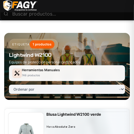
1 productos
ETIQUETA
Lightwind W2100
Equipos de protección personal certificados
Herramientas Manuales
746 productos
Blusa Lightwind W2100 verde
Marca:
Absolute Zero