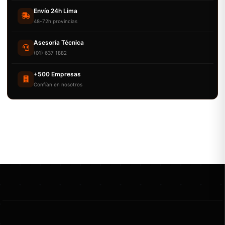
Envío 24h Lima
48-72h provincias
Asesoría Técnica
(01) 637 1882
+500 Empresas
Confían en nosotros